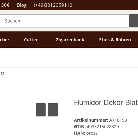
b 30€
Blog
(+49)3012059110
cher
Cutter
Zigarrenbank
Etuis & Röhren
tt
Humidor Dekor Blat
Artikelnummer:
AT10193
GTIN:
4033215028329
HAN:
press