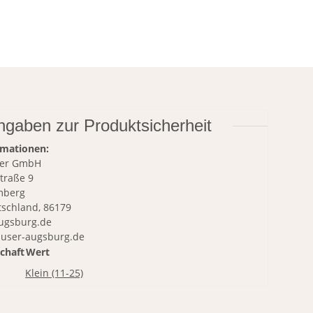
ngaben zur Produktsicherheit
rmationen:
er GmbH
Straße 9
mberg
tschland, 86179
ugsburg.de
auser-augsburg.de
chaft
Wert
Klein (11-25)