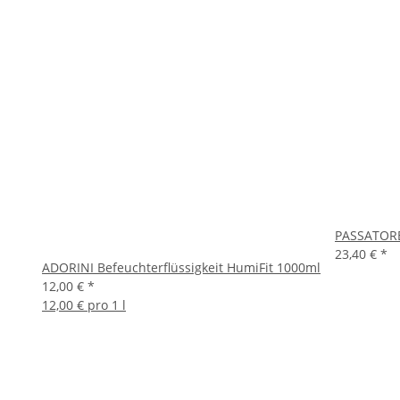
PASSATORE 
23,40 €
*
ADORINI Befeuchterflüssigkeit HumiFit 1000ml
12,00 €
*
12,00 € pro 1 l