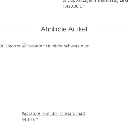
St.Dupont Zigarrenfeuerzeug Le 
1.490,00 €
*
Ähnliche Artikel
Passatore Humidor schwarz matt
44,10 €
*