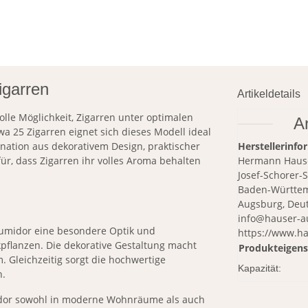
igarren
Artikeldetails
olle Möglichkeit, Zigarren unter optimalen
A
 25 Zigarren eignet sich dieses Modell ideal
nation aus dekorativem Design, praktischer
Herstellerinfo
ür, dass Zigarren ihr volles Aroma behalten
Hermann Haus
Josef-Schorer-
Baden-Württe
Augsburg, Deu
info@hauser-a
 Humidor eine besondere Optik und
https://www.h
pflanzen. Die dekorative Gestaltung macht
Produkteigens
. Gleichzeitig sorgt die hochwertige
Kapazität:
n.
midor sowohl in moderne Wohnräume als auch